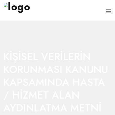
ANASAYFA
HAKKIMIZDA
HIZMETLERIMIZ
KİŞİSEL VERİLERİN
İLETIŞIM
KORUNMASI KANUNU
KAPSAMINDA HASTA
/ HİZMET ALAN
AYDINLATMA METNİ